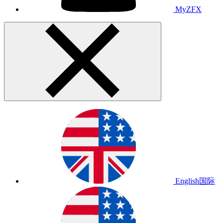
MyZFX
English
国际