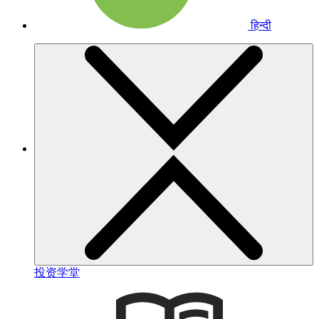
हिन्दी
投资学堂