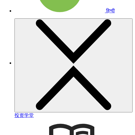
हिन्दी
投资学堂