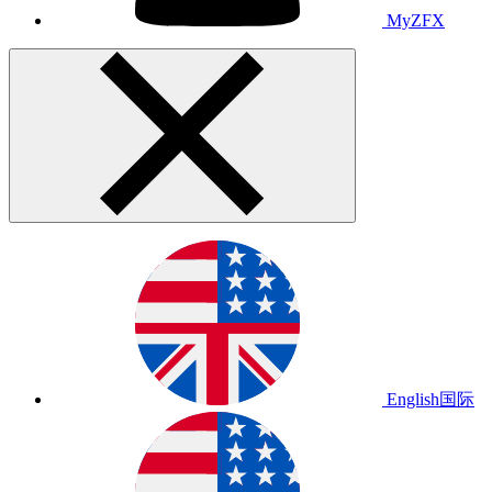
MyZFX
English
国际