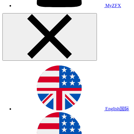
MyZFX
English
国际