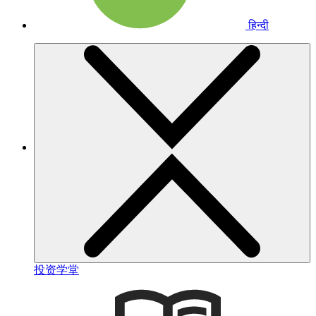
हिन्दी
投资学堂