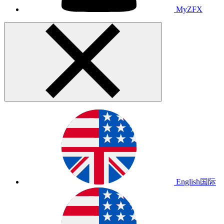
MyZFX
English
国际