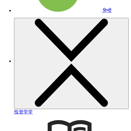
हिन्दी
投资学堂