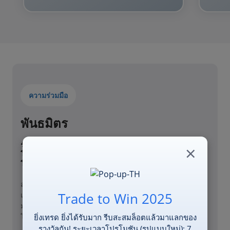
ความร่วมมือ
พันธมิตร
รับค่าคอมมิชชั่นจากการเข้าร่วมโปรแกรมผู้แนะนํา
×
โบรกเกอร์ของ ZFX ซึ่งเป็นโปรแกรมพันธมิตรที่ง่ายและ
โปร่งใส
สร้างความสัมพันธ์แบบ win-win ระยะยาวกับ ZFX ด้วยการ
Trade to Win 2025
แนะนำลูกค้าใหม่ให้รู้จักกับแพลตฟอร์มของเราและรับรายได้ที่
มั่นคงในตลาด Forex โดยไม่ต้องเสี่ยงและลงทุน เข้าร่วม
ยิ่งเทรด ยิ่งได้รับมาก รีบสะสมล็อตแล้วมาแลกของ
โปรแกรมพันธมิตร ZFX ตอนนี้!
รางวัลกัน! ระยะเวลาโปรโมชัน (รูปแบบใหม่): 7