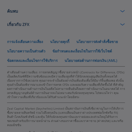
ค้นพบ
เกี่ยวกับ ZFX
การแจ้งเตือนความเสี่ยง
นโยบายคุกกี้
นโยบายการส่งคำสั่งซื้อขาย
นโยบายความเป็นส่วนตัว
ข้อกำหนดและเงื่อนไขในการใช้เว็บไซต์
ข้อตกลงและเงื่อนไขการใช้บริการ
นโยบายต่อต้านการฟอกเงิน (AML)
คำเตือนด้านความเสี่ยง: การเทรดสัญญาซื้อขายล่วงหน้า (Contracts for Difference, CFDs)
เป็นผลิตภัณฑ์ที่มีความซับซ้อนและมีความเสี่ยงสูงที่ทำให้นักลงทุนสูญเสียเงินทั้งหมดได้
เนื่องจากการใช้เลเวอเรจ คุณอาจจะจำเป็นต้องฝากเงินเพิ่มเติมเพื่อให้มีมาร์จิ้นเพียงพอ ดังนั้น
คุณจำเป็นต้องพิจารณาและเข้าใจการเทรด CFDs และยอมรับความเสี่ยงที่เกิดขึ้นได้ ที่สำคัญ
ผลการดำเนินงานด้านการเงินในอดีตไม่สามารถยืนยันถึงผลการดำเนินงานในอนาคตได้ การ
เทรดสัญญาอนุพันธ์ด้านการเงินอาจจะไม่เหมาะสมกับนักลงทุนทุกคน โปรดแน่ใจว่า คุณ
เข้าใจความเสี่ยงที่เกี่ยวข้องและได้รับคำแนะนำโดยอิสระ
Zeal Capital Market (Seychelles) Limited เป็นสถาบันการเงินที่เชี่ยวชาญในการให้บริการ
ซื้อขายหลายสินทรัพย์ รวมไปถึงสกุลเงิน (แลกเปลี่ยนเงินตราต่างประเทศฟอเร็กซ์หรือ FX)
สินค้าโภคภัณฑ์ ดัชนี และหุ้น ให้กับนักลงทุนสถาบันและรายย่อยและส่วนใหญ่ได้รับการ
ชดเชยสำหรับบริการนายหน้าผ่าน ส่วนต่างของราคาซื้อและราคาขาย (ค่าสเปรด) และ/หรือ
คอมมิชชั่น