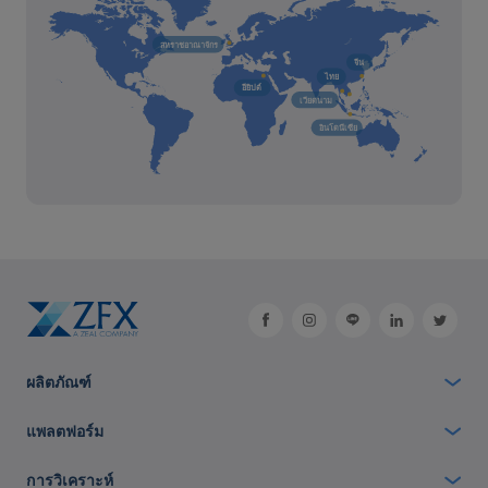
สหราชอาณาจักร
จีน
ไทย
อียิปต์
เวียดนาม
อินโดนีเซีย
ผลิตภัณฑ์
แพลตฟอร์ม
การวิเคราะห์