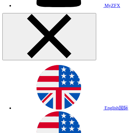
MyZFX
English
国际