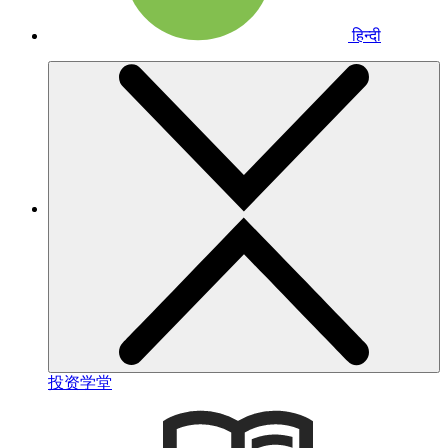
हिन्दी
投资学堂