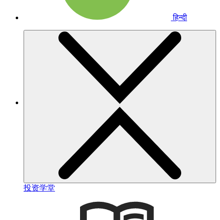
हिन्दी
投资学堂