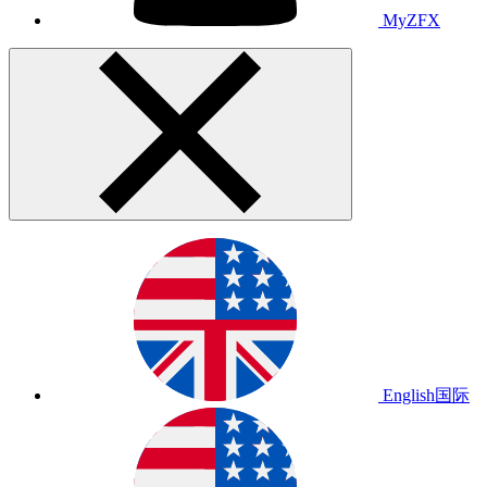
MyZFX
English
国际