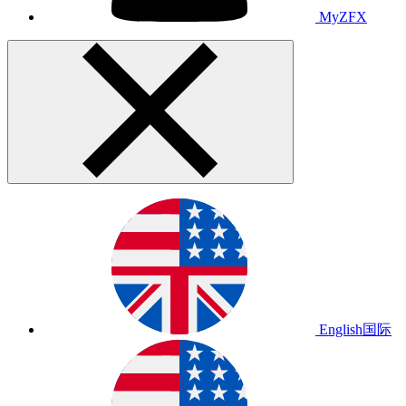
MyZFX
English
国际