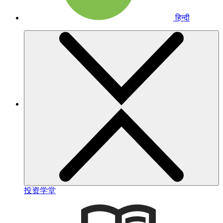
हिन्दी
投资学堂