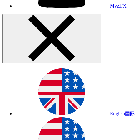
MyZFX
English
国际