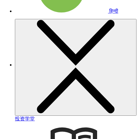
हिन्दी
投资学堂