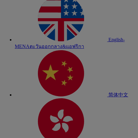
English-
MENA
ตะวันออกกลาง&แอฟริกา
简体中文