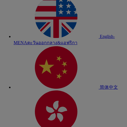
English-
MENA
ตะวันออกกลาง&แอฟริกา
简体中文