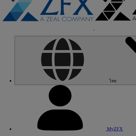
ไทย
MyZFX