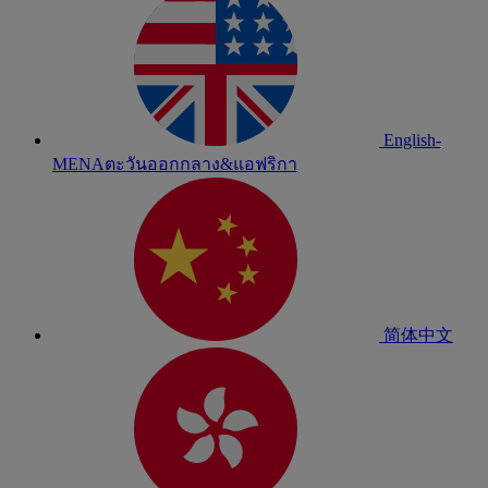
English-
MENA
ตะวันออกกลาง&แอฟริกา
简体中文