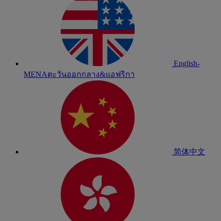
English-
MENA
ตะวันออกกลาง&แอฟริกา
简体中文