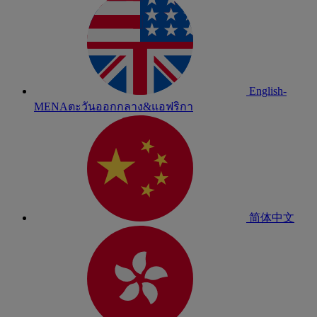
English-
MENA
ตะวันออกกลาง&แอฟริกา
简体中文