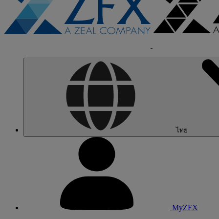
ไทย
MyZFX