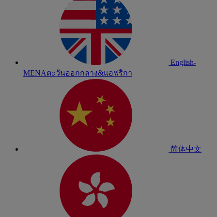
English-
MENA
ตะวันออกกลาง&แอฟริกา
简体中文