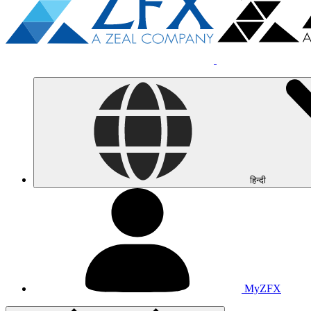
हिन्दी
MyZFX