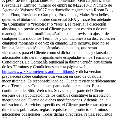
A pesar de las disposiciones aquí contenidas, Zeal Capital Market
(Seychelles) Limited, número de empresa: 8422618-1; Número de
Agente de Valores: SD027 con domicilio registrado en Room B11,
First Floor, Providence Complex, Providence, Mahe, Seychelles,
quien es el titular del nombre comercial ZFX y Traze (en adelante
“la Compañía” o “Nosotros” o “Nos”), se reserva la discreción
absoluta, sin previo aviso al Cliente (ya sea por escrito o de otra
manera), de alterar, modificar, añadir, excluir, revisar o ajustar de
cualquier otro modo los Términos y Condiciones a su discreción, en
cualquier momento o de vez en cuando. Esto incluye, pero no se
limita a, la imposición de cláusulas adicionales, que serán
vinculantes para el Cliente como si dichas enmiendas y cláusulas
adicionales estuvieran originalmente estipuladas en los Términos y
Condiciones. La Compañía publicará la última versión actualizada
de los Términos y Condiciones en esta página web,
https://www.zfx.com/terms-and-conditions/
, y dicha versión
prevalecerá sobre cualquier otra versión en caso de cualquier
inconsistencia. Es responsabilidad del Cliente revisar periódicamente
estos Términos y Condiciones para cualquier cambio. El uso
continuado del Sitio Web o los Servicios por parte del Cliente
después de la publicación de los cambios constituye la aceptación
inequívoca del Cliente de dichas modificaciones. Además, en la
utilización de Servicios específicos, el Cliente puede estar sujeto a
directrices publicadas, reglas, requisitos del producto o términos
adicionales ocasionales. Todas dichas directrices, reglas, requisitos