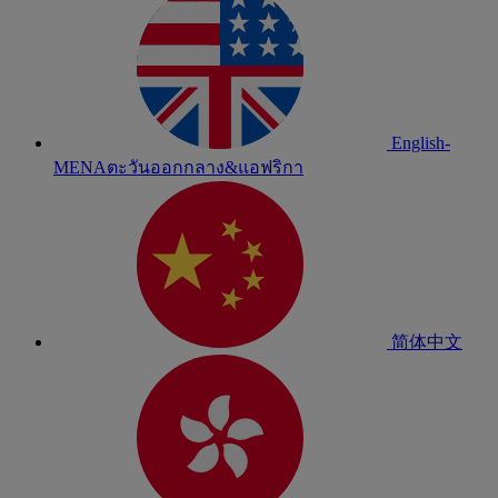
English-
MENA
ตะวันออกกลาง&แอฟริกา
简体中文