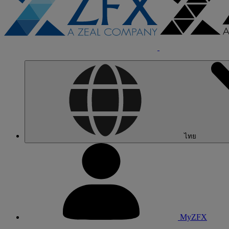
ไทย
MyZFX