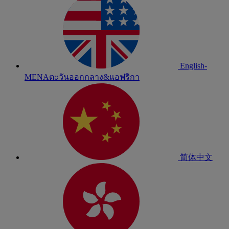
English-
MENA
ตะวันออกกลาง&แอฟริกา
简体中文