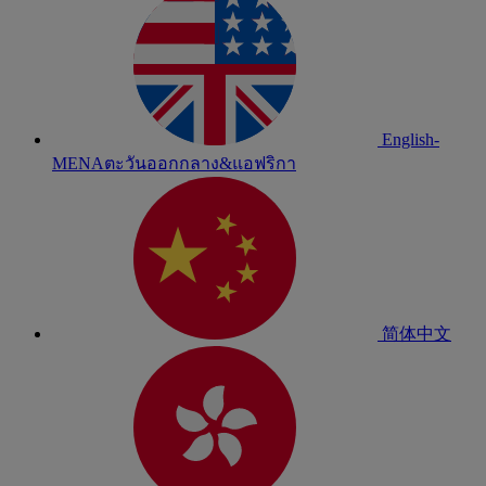
English-
MENA
ตะวันออกกลาง&แอฟริกา
简体中文