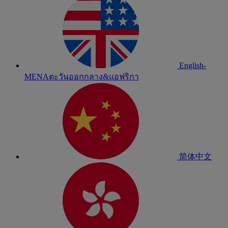
English-
MENA
ตะวันออกกลาง&แอฟริกา
简体中文