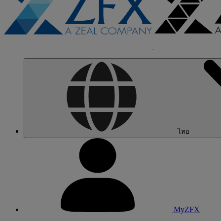
ไทย
MyZFX