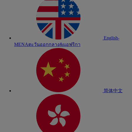
English-
MENA
ตะวันออกกลาง&แอฟริกา
简体中文