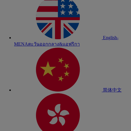
English-
MENA
ตะวันออกกลาง&แอฟริกา
简体中文