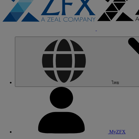
ไทย
MyZFX