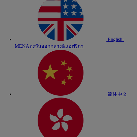
English-
MENA
ตะวันออกกลาง&แอฟริกา
简体中文