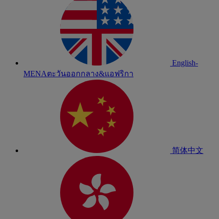
English-
MENA
ตะวันออกกลาง&แอฟริกา
简体中文