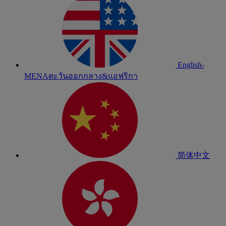
English-
MENA
ตะวันออกกลาง&แอฟริกา
简体中文