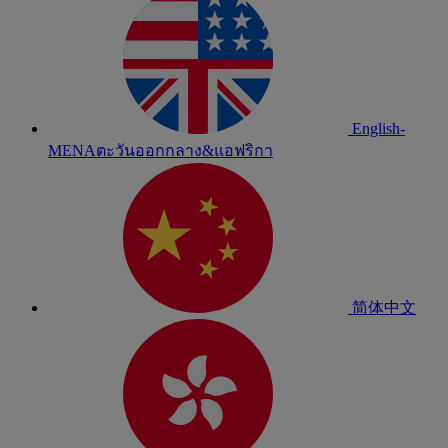
English-
MENA
ตะวันออกกลาง&แอฟริกา
简体中文