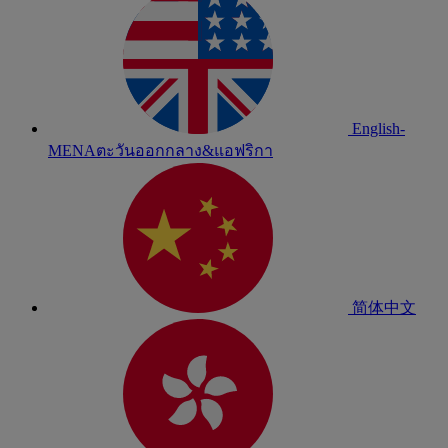
English-
MENA
ตะวันออกกลาง&แอฟริกา
简体中文