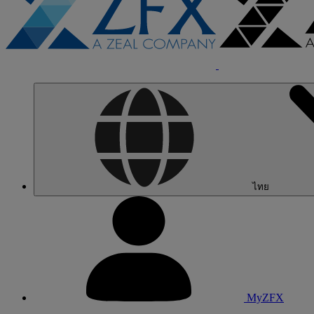
ไทย
MyZFX