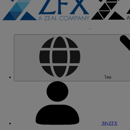
ไทย
MyZFX