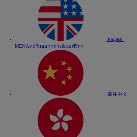
English-
MENA
ตะวันออกกลาง&แอฟริกา
简体中文