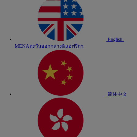
English-
MENA
ตะวันออกกลาง&แอฟริกา
简体中文