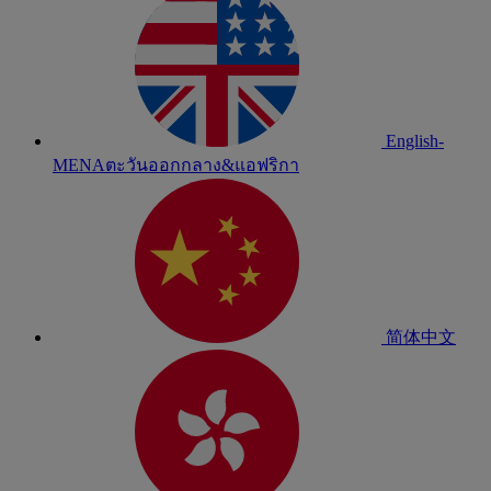
English-
MENA
ตะวันออกกลาง&แอฟริกา
简体中文