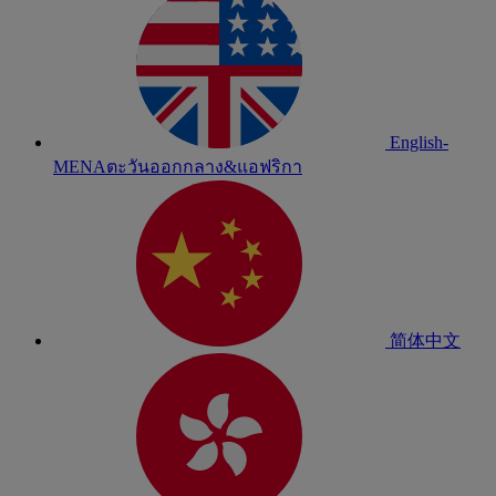
English-
MENA
ตะวันออกกลาง&แอฟริกา
简体中文