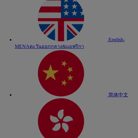
English-
MENA
ตะวันออกกลาง&แอฟริกา
简体中文