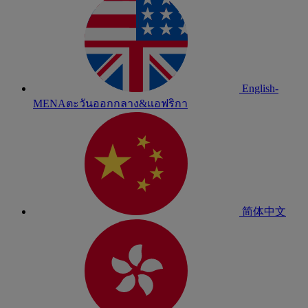
English-
MENA
ตะวันออกกลาง&แอฟริกา
简体中文