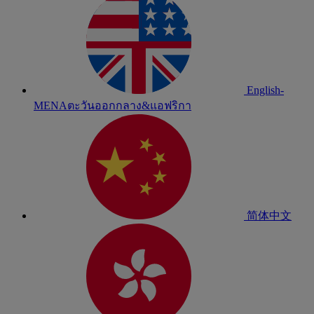
English-
MENA
ตะวันออกกลาง&แอฟริกา
简体中文