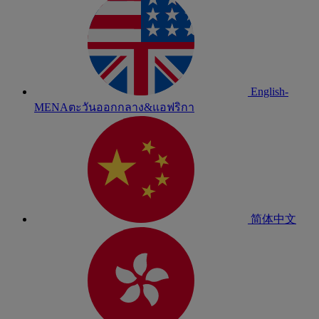
English-
MENA
ตะวันออกกลาง&แอฟริกา
简体中文