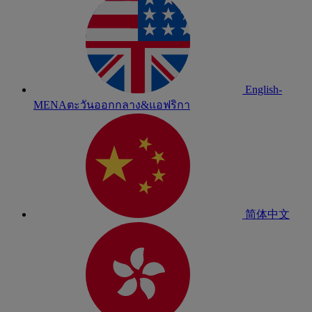
English-
MENA
ตะวันออกกลาง&แอฟริกา
简体中文