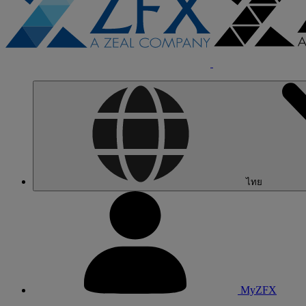
ไทย
MyZFX