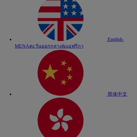
English-
MENA
ตะวันออกกลาง&แอฟริกา
简体中文