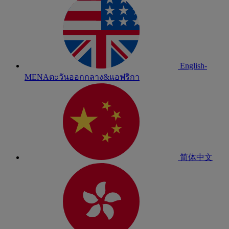
English-
MENA
ตะวันออกกลาง&แอฟริกา
简体中文