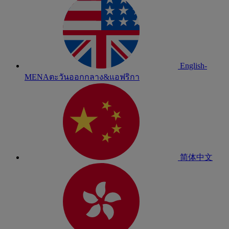
English-
MENA
ตะวันออกกลาง&แอฟริกา
简体中文