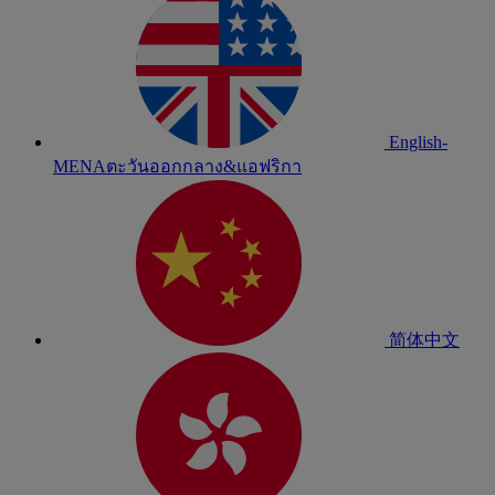
English-
MENA
ตะวันออกกลาง&แอฟริกา
简体中文