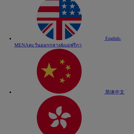
English-
MENA
ตะวันออกกลาง&แอฟริกา
简体中文